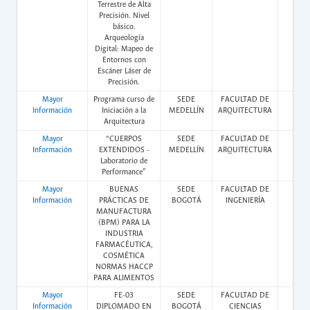
Terrestre de Alta
Precisión. Nivel
básico.
Arqueología
Digital: Mapeo de
Entornos con
Escáner Láser de
Precisión.
Mayor
Programa curso de
SEDE
FACULTAD DE
Pres
Información
Iniciación a la
MEDELLÍN
ARQUITECTURA
Arquitectura
Mayor
“CUERPOS
SEDE
FACULTAD DE
Pres
Información
EXTENDIDOS -
MEDELLÍN
ARQUITECTURA
Laboratorio de
Performance”
Mayor
BUENAS
SEDE
FACULTAD DE
Vir
Información
PRÁCTICAS DE
BOGOTÁ
INGENIERÍA
MANUFACTURA
(BPM) PARA LA
INDUSTRIA
FARMACÉUTICA,
COSMÉTICA
NORMAS HACCP
PARA ALIMENTOS
Mayor
FE-03
SEDE
FACULTAD DE
Vir
Información
DIPLOMADO EN
BOGOTÁ
CIENCIAS