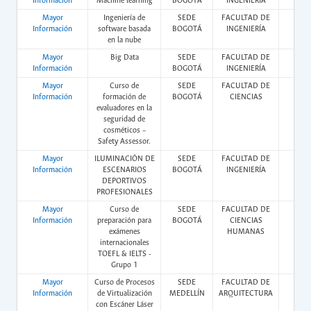
Información
Machine learning
BOGOTÁ
INGENIERÍA
Mayor
Ingeniería de
SEDE
FACULTAD DE
Vir
Información
software basada
BOGOTÁ
INGENIERÍA
en la nube
Mayor
Big Data
SEDE
FACULTAD DE
Vir
Información
BOGOTÁ
INGENIERÍA
Mayor
Curso de
SEDE
FACULTAD DE
Vir
Información
formación de
BOGOTÁ
CIENCIAS
evaluadores en la
seguridad de
cosméticos –
Safety Assessor.
Mayor
ILUMINACIÓN DE
SEDE
FACULTAD DE
Vir
Información
ESCENARIOS
BOGOTÁ
INGENIERÍA
DEPORTIVOS
PROFESIONALES
Mayor
Curso de
SEDE
FACULTAD DE
Vir
Información
preparación para
BOGOTÁ
CIENCIAS
exámenes
HUMANAS
internacionales
TOEFL & IELTS -
Grupo 1
Mayor
Curso de Procesos
SEDE
FACULTAD DE
Pres
Información
de Virtualización
MEDELLÍN
ARQUITECTURA
con Escáner Láser