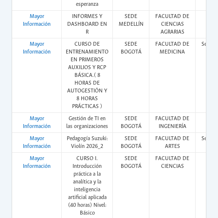
esperanza
Mayor
INFORMES Y
SEDE
FACULTAD DE
Vir
Información
DASHBOARD EN
MEDELLÍN
CIENCIAS
R
AGRARIAS
Mayor
CURSO DE
SEDE
FACULTAD DE
Semipr
Información
ENTRENAMIENTO
BOGOTÁ
MEDICINA
EN PRIMEROS
AUXILIOS Y RCP
BÁSICA.( 8
HORAS DE
AUTOGESTIÓN Y
8 HORAS
PRÁCTICAS )
Mayor
Gestión de TI en
SEDE
FACULTAD DE
Vir
Información
las organizaciones
BOGOTÁ
INGENIERÍA
Mayor
Pedagogía Suzuki:
SEDE
FACULTAD DE
Semipr
Información
Violín 2026_2
BOGOTÁ
ARTES
Mayor
CURSO I.
SEDE
FACULTAD DE
Vir
Información
Introducción
BOGOTÁ
CIENCIAS
práctica a la
analítica y la
inteligencia
artificial aplicada
(40 horas) Nivel:
Básico