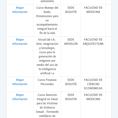
autonomía
Mayor
Curso Manejo del
SEDE
FACULTAD DE
Vir
Información
duelo:
BOGOTÁ
MEDICINA
Dimensiones para
un
acompañamiento
integral hacia el
fin de la vida
Mayor
Visual lab I.A.:
SEDE
FACULTAD DE
Pres
Información
Arte, imaginación
MEDELLÍN
ARQUITECTURA
y tecnología,
curso para la
generación de
imágenes por
medio del uso de
la inteligencia
artificial i.a
Mayor
Curso Finanzas
SEDE
FACULTAD DE
Vir
Información
Personales
BOGOTÁ
CIENCIAS
ECONÓMICAS
Mayor
Curso Atención
SEDE
FACULTAD DE
Vir
Información
Integral en Salud
BOGOTÁ
MEDICINA
para las Víctimas
de Violencia
Sexual – formando
semilleros de