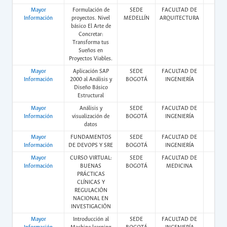
Mayor
Formulación de
SEDE
FACULTAD DE
Pres
Información
proyectos. Nivel
MEDELLÍN
ARQUITECTURA
básico El Arte de
Concretar:
Transforma tus
Sueños en
Proyectos Viables.
Mayor
Aplicación SAP
SEDE
FACULTAD DE
Vir
Información
2000 al Análisis y
BOGOTÁ
INGENIERÍA
Diseño Básico
Estructural
Mayor
Análisis y
SEDE
FACULTAD DE
Vir
Información
visualización de
BOGOTÁ
INGENIERÍA
datos
Mayor
FUNDAMENTOS
SEDE
FACULTAD DE
Vir
Información
DE DEVOPS Y SRE
BOGOTÁ
INGENIERÍA
Mayor
CURSO VIRTUAL:
SEDE
FACULTAD DE
Vir
Información
BUENAS
BOGOTÁ
MEDICINA
PRÁCTICAS
CLÍNICAS Y
REGULACIÓN
NACIONAL EN
INVESTIGACIÓN
Mayor
Introducción al
SEDE
FACULTAD DE
Vir