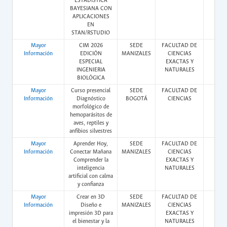
ESTADÍSTICA
BAYESIANA CON
APLICACIONES
EN
STAN/RSTUDIO
Mayor
CIM 2026
SEDE
FACULTAD DE
Pres
Información
EDICIÓN
MANIZALES
CIENCIAS
ESPECIAL
EXACTAS Y
INGENIERIA
NATURALES
BIOLÓGICA
Mayor
Curso presencial
SEDE
FACULTAD DE
Pres
Información
Diagnóstico
BOGOTÁ
CIENCIAS
morfológico de
hemoparásitos de
aves, reptiles y
anfibios silvestres
Mayor
Aprender Hoy,
SEDE
FACULTAD DE
Pres
Información
Conectar Mañana
MANIZALES
CIENCIAS
Comprender la
EXACTAS Y
inteligencia
NATURALES
artificial con calma
y confianza
Mayor
Crear en 3D
SEDE
FACULTAD DE
Pres
Información
Diseño e
MANIZALES
CIENCIAS
impresión 3D para
EXACTAS Y
el bienestar y la
NATURALES