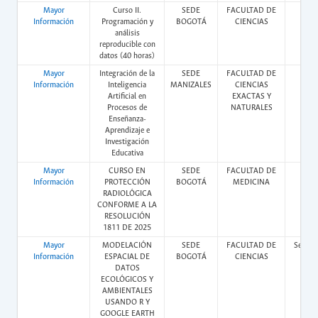
Mayor
Curso II.
SEDE
FACULTAD DE
Vir
Información
Programación y
BOGOTÁ
CIENCIAS
análisis
reproducible con
datos (40 horas)
Mayor
Integración de la
SEDE
FACULTAD DE
Vir
Información
Inteligencia
MANIZALES
CIENCIAS
Artificial en
EXACTAS Y
Procesos de
NATURALES
Enseñanza-
Aprendizaje e
Investigación
Educativa
Mayor
CURSO EN
SEDE
FACULTAD DE
Vir
Información
PROTECCIÓN
BOGOTÁ
MEDICINA
RADIOLÓGICA
CONFORME A LA
RESOLUCIÓN
1811 DE 2025
Mayor
MODELACIÓN
SEDE
FACULTAD DE
Semipr
Información
ESPACIAL DE
BOGOTÁ
CIENCIAS
DATOS
ECOLÓGICOS Y
AMBIENTALES
USANDO R Y
GOOGLE EARTH