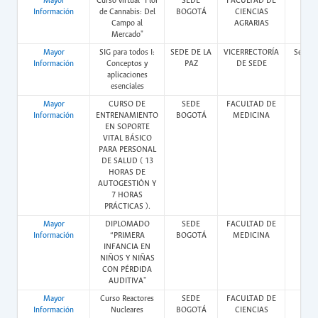
Mayor
Curso virtual "Flor
SEDE
FACULTAD DE
Vir
Información
de Cannabis: Del
BOGOTÁ
CIENCIAS
Campo al
AGRARIAS
Mercado"
Mayor
SIG para todos I:
SEDE DE LA
VICERRECTORÍA
Semipr
Información
Conceptos y
PAZ
DE SEDE
aplicaciones
esenciales
Mayor
CURSO DE
SEDE
FACULTAD DE
Pres
Información
ENTRENAMIENTO
BOGOTÁ
MEDICINA
EN SOPORTE
VITAL BÁSICO
PARA PERSONAL
DE SALUD ( 13
HORAS DE
AUTOGESTIÓN Y
7 HORAS
PRÁCTICAS ).
Mayor
DIPLOMADO
SEDE
FACULTAD DE
Vir
Información
“PRIMERA
BOGOTÁ
MEDICINA
INFANCIA EN
NIÑOS Y NIÑAS
CON PÉRDIDA
AUDITIVA"
Mayor
Curso Reactores
SEDE
FACULTAD DE
Pres
Información
Nucleares
BOGOTÁ
CIENCIAS