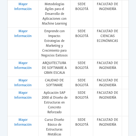
Mayor
Metodologías
SEDE
FACULTAD DE
Vir
Información
Ágiles para el
BOGOTÁ
INGENIERÍA
Desarrollo de
Aplicaciones con
Machine Learning
Mayor
Emprende con
SEDE
FACULTAD DE
Vir
Información
Impacto:
BOGOTÁ
CIENCIAS
Estrategias de
ECONÓMICAS
Marketing y
Crecimiento para
Negocios Exitosos
Mayor
ARQUITECTURA
SEDE
FACULTAD DE
Vir
Información
DE SOFTWARE A
BOGOTÁ
INGENIERÍA
GRAN ESCALA
Mayor
CALIDAD DE
SEDE
FACULTAD DE
Vir
Información
SOFTWARE
BOGOTÁ
INGENIERÍA
Mayor
Aplicación SAP
SEDE
FACULTAD DE
Vir
Información
2000 al Diseño de
BOGOTÁ
INGENIERÍA
Estructuras en
Concreto
Reforzado
Mayor
Curso Diseño
SEDE
FACULTAD DE
Vir
Información
Básico de
BOGOTÁ
INGENIERÍA
Estructuras
Metálicas