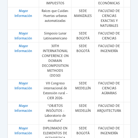
IMPUESTOS
ECONÓMICAS
Mayor
Raíces que Cuidan:
SEDE
FACULTAD DE
Pres
Información
Huertas urbanas
MANIZALES
CIENCIAS
automatizadas
EXACTAS Y
NATURALES
Mayor
Simposio Lunar
SEDE
FACULTAD DE
Pres
Información
Latinoamericano
BOGOTÁ
CIENCIAS
Mayor
30TH
SEDE
FACULTAD DE
Pres
Información
INTERNATIONAL
BOGOTÁ
INGENIERÍA
CONFERENCE ON
DOMAIN
DECOMPOSITION
METHODS
(DD30)
Mayor
VII Congreso
SEDE
FACULTAD DE
Pres
Información
internacional de
MEDELLÍN
CIENCIAS
Extensión rural –
AGRARIAS
CIER 2026-
Mayor
“OBJETOS
SEDE
FACULTAD DE
Pres
Información
INSÓLITOS -
MEDELLÍN
ARQUITECTURA
Laboratorio de
escultura”
Mayor
DIPLOMADO EN
SEDE
FACULTAD DE
Vir
Información
ELEMENTOS DE
BOGOTÁ
INGENIERÍA