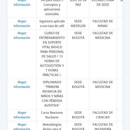
Mayor
SIG para todos I:
SEDE DE LA
VICERRECTORÍA
Semipr
Información
Conceptos y
PAZ
DE SEDE
aplicaciones
esenciales
Mayor
Ingeniería aplicada
SEDE
FACULTAD DE
Pres
Información
a una taza de café
MEDELLÍN
MINAS
Mayor
CURSO DE
SEDE
FACULTAD DE
Pres
Información
ENTRENAMIENTO
BOGOTÁ
MEDICINA
EN SOPORTE
VITAL BÁSICO
PARA PERSONAL
DE SALUD ( 13
HORAS DE
AUTOGESTIÓN Y
7 HORAS
PRÁCTICAS ).
Mayor
DIPLOMADO
SEDE
FACULTAD DE
Vir
Información
“PRIMERA
BOGOTÁ
MEDICINA
INFANCIA EN
NIÑOS Y NIÑAS
CON PÉRDIDA
AUDITIVA"
Mayor
Curso Reactores
SEDE
FACULTAD DE
Pres
Información
Nucleares
BOGOTÁ
CIENCIAS
Mayor
Metodologías
SEDE
FACULTAD DE
Vir
Información
Ágiles para el
BOGOTÁ
INGENIERÍA