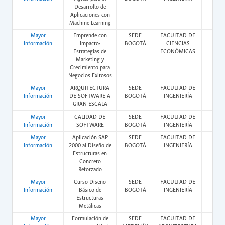
Desarrollo de
Aplicaciones con
Machine Learning
Mayor
Emprende con
SEDE
FACULTAD DE
Vir
Información
Impacto:
BOGOTÁ
CIENCIAS
Estrategias de
ECONÓMICAS
Marketing y
Crecimiento para
Negocios Exitosos
Mayor
ARQUITECTURA
SEDE
FACULTAD DE
Vir
Información
DE SOFTWARE A
BOGOTÁ
INGENIERÍA
GRAN ESCALA
Mayor
CALIDAD DE
SEDE
FACULTAD DE
Vir
Información
SOFTWARE
BOGOTÁ
INGENIERÍA
Mayor
Aplicación SAP
SEDE
FACULTAD DE
Vir
Información
2000 al Diseño de
BOGOTÁ
INGENIERÍA
Estructuras en
Concreto
Reforzado
Mayor
Curso Diseño
SEDE
FACULTAD DE
Vir
Información
Básico de
BOGOTÁ
INGENIERÍA
Estructuras
Metálicas
Mayor
Formulación de
SEDE
FACULTAD DE
Pres