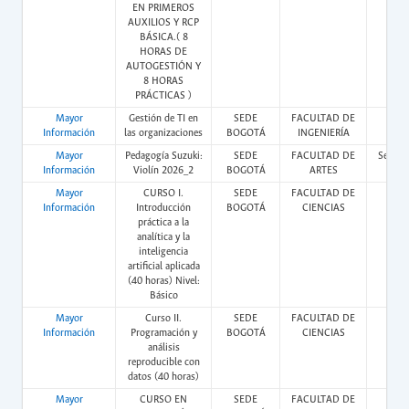
EN PRIMEROS
AUXILIOS Y RCP
BÁSICA.( 8
HORAS DE
AUTOGESTIÓN Y
8 HORAS
PRÁCTICAS )
Mayor
Gestión de TI en
SEDE
FACULTAD DE
Vir
Información
las organizaciones
BOGOTÁ
INGENIERÍA
Mayor
Pedagogía Suzuki:
SEDE
FACULTAD DE
Semipr
Información
Violín 2026_2
BOGOTÁ
ARTES
Mayor
CURSO I.
SEDE
FACULTAD DE
Vir
Información
Introducción
BOGOTÁ
CIENCIAS
práctica a la
analítica y la
inteligencia
artificial aplicada
(40 horas) Nivel:
Básico
Mayor
Curso II.
SEDE
FACULTAD DE
Vir
Información
Programación y
BOGOTÁ
CIENCIAS
análisis
reproducible con
datos (40 horas)
Mayor
CURSO EN
SEDE
FACULTAD DE
Vir