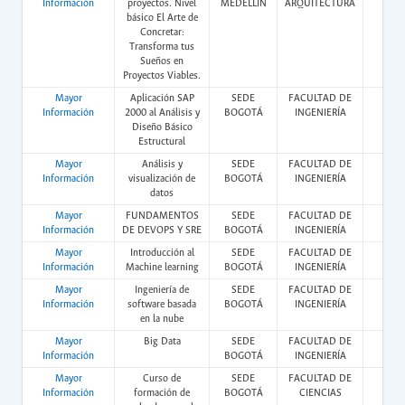
Información
proyectos. Nivel
MEDELLÍN
ARQUITECTURA
básico El Arte de
Concretar:
Transforma tus
Sueños en
Proyectos Viables.
Mayor
Aplicación SAP
SEDE
FACULTAD DE
Vir
Información
2000 al Análisis y
BOGOTÁ
INGENIERÍA
Diseño Básico
Estructural
Mayor
Análisis y
SEDE
FACULTAD DE
Vir
Información
visualización de
BOGOTÁ
INGENIERÍA
datos
Mayor
FUNDAMENTOS
SEDE
FACULTAD DE
Vir
Información
DE DEVOPS Y SRE
BOGOTÁ
INGENIERÍA
Mayor
Introducción al
SEDE
FACULTAD DE
Vir
Información
Machine learning
BOGOTÁ
INGENIERÍA
Mayor
Ingeniería de
SEDE
FACULTAD DE
Vir
Información
software basada
BOGOTÁ
INGENIERÍA
en la nube
Mayor
Big Data
SEDE
FACULTAD DE
Vir
Información
BOGOTÁ
INGENIERÍA
Mayor
Curso de
SEDE
FACULTAD DE
Vir
Información
formación de
BOGOTÁ
CIENCIAS