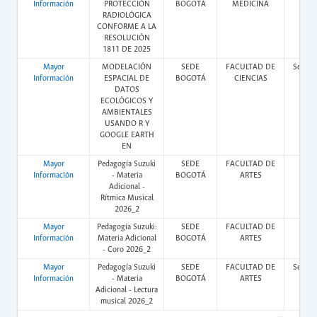
Información
PROTECCIÓN
BOGOTÁ
MEDICINA
RADIOLÓGICA
CONFORME A LA
RESOLUCIÓN
1811 DE 2025
Mayor
MODELACIÓN
SEDE
FACULTAD DE
Semipr
Información
ESPACIAL DE
BOGOTÁ
CIENCIAS
DATOS
ECOLÓGICOS Y
AMBIENTALES
USANDO R Y
GOOGLE EARTH
EN
Mayor
Pedagogía Suzuki
SEDE
FACULTAD DE
Pres
Información
- Materia
BOGOTÁ
ARTES
Adicional -
Rítmica Musical
2026_2
Mayor
Pedagogía Suzuki:
SEDE
FACULTAD DE
Pres
Información
Materia Adicional
BOGOTÁ
ARTES
- Coro 2026_2
Mayor
Pedagogía Suzuki
SEDE
FACULTAD DE
Semipr
Información
- Materia
BOGOTÁ
ARTES
Adicional - Lectura
musical 2026_2