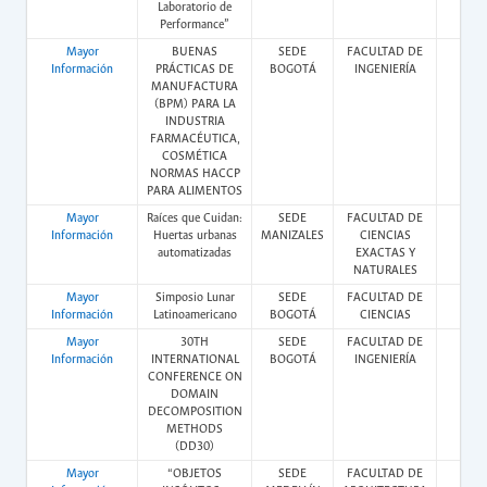
Laboratorio de
Performance”
Mayor
BUENAS
SEDE
FACULTAD DE
Vir
Información
PRÁCTICAS DE
BOGOTÁ
INGENIERÍA
MANUFACTURA
(BPM) PARA LA
INDUSTRIA
FARMACÉUTICA,
COSMÉTICA
NORMAS HACCP
PARA ALIMENTOS
Mayor
Raíces que Cuidan:
SEDE
FACULTAD DE
Pres
Información
Huertas urbanas
MANIZALES
CIENCIAS
automatizadas
EXACTAS Y
NATURALES
Mayor
Simposio Lunar
SEDE
FACULTAD DE
Pres
Información
Latinoamericano
BOGOTÁ
CIENCIAS
Mayor
30TH
SEDE
FACULTAD DE
Pres
Información
INTERNATIONAL
BOGOTÁ
INGENIERÍA
CONFERENCE ON
DOMAIN
DECOMPOSITION
METHODS
(DD30)
Mayor
“OBJETOS
SEDE
FACULTAD DE
Pres