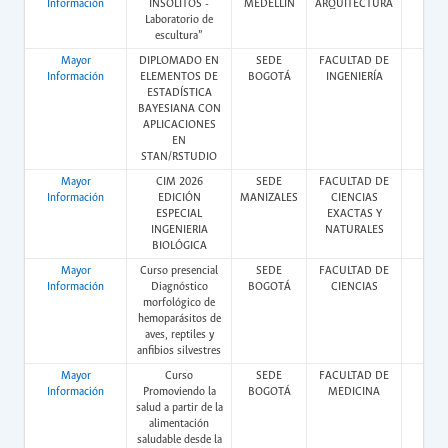
Información
INSÓLITOS -
MEDELLÍN
ARQUITECTURA
Laboratorio de
escultura”
Mayor
DIPLOMADO EN
SEDE
FACULTAD DE
Vir
Información
ELEMENTOS DE
BOGOTÁ
INGENIERÍA
ESTADÍSTICA
BAYESIANA CON
APLICACIONES
EN
STAN/RSTUDIO
Mayor
CIM 2026
SEDE
FACULTAD DE
Pres
Información
EDICIÓN
MANIZALES
CIENCIAS
ESPECIAL
EXACTAS Y
INGENIERIA
NATURALES
BIOLÓGICA
Mayor
Curso presencial
SEDE
FACULTAD DE
Pres
Información
Diagnóstico
BOGOTÁ
CIENCIAS
morfológico de
hemoparásitos de
aves, reptiles y
anfibios silvestres
Mayor
Curso
SEDE
FACULTAD DE
Vir
Información
Promoviendo la
BOGOTÁ
MEDICINA
salud a partir de la
alimentación
saludable desde la