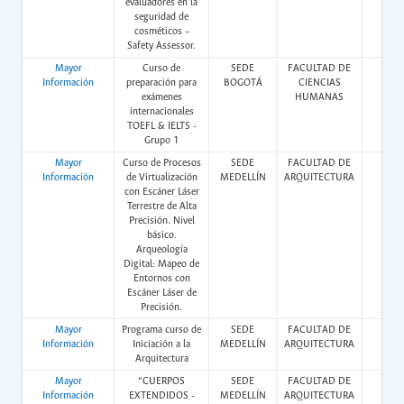
evaluadores en la
seguridad de
cosméticos –
Safety Assessor.
Mayor
Curso de
SEDE
FACULTAD DE
Vir
Información
preparación para
BOGOTÁ
CIENCIAS
exámenes
HUMANAS
internacionales
TOEFL & IELTS -
Grupo 1
Mayor
Curso de Procesos
SEDE
FACULTAD DE
Pres
Información
de Virtualización
MEDELLÍN
ARQUITECTURA
con Escáner Láser
Terrestre de Alta
Precisión. Nivel
básico.
Arqueología
Digital: Mapeo de
Entornos con
Escáner Láser de
Precisión.
Mayor
Programa curso de
SEDE
FACULTAD DE
Pres
Información
Iniciación a la
MEDELLÍN
ARQUITECTURA
Arquitectura
Mayor
“CUERPOS
SEDE
FACULTAD DE
Pres
Información
EXTENDIDOS -
MEDELLÍN
ARQUITECTURA