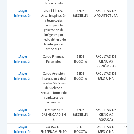
fin de la vida
Mayor
Visual lab I.A.:
SEDE
FACULTAD DE
Pres
Información
Arte, imaginación
MEDELLÍN
ARQUITECTURA
y tecnología,
curso para la
generación de
imágenes por
medio del uso de
la inteligencia
artificial i.a
Mayor
Curso Finanzas
SEDE
FACULTAD DE
Vir
Información
Personales
BOGOTÁ
CIENCIAS
ECONÓMICAS
Mayor
Curso Atención
SEDE
FACULTAD DE
Vir
Información
Integral en Salud
BOGOTÁ
MEDICINA
para las Víctimas
de Violencia
Sexual – formando
semilleros de
esperanza
Mayor
INFORMES Y
SEDE
FACULTAD DE
Vir
Información
DASHBOARD EN
MEDELLÍN
CIENCIAS
R
AGRARIAS
Mayor
CURSO DE
SEDE
FACULTAD DE
Semipr
Información
ENTRENAMIENTO
BOGOTÁ
MEDICINA