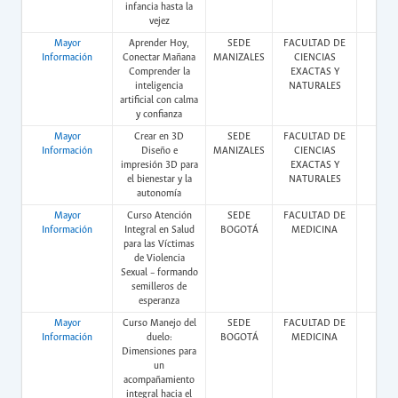
infancia hasta la
vejez
Mayor
Aprender Hoy,
SEDE
FACULTAD DE
Pres
Información
Conectar Mañana
MANIZALES
CIENCIAS
Comprender la
EXACTAS Y
inteligencia
NATURALES
artificial con calma
y confianza
Mayor
Crear en 3D
SEDE
FACULTAD DE
Pres
Información
Diseño e
MANIZALES
CIENCIAS
impresión 3D para
EXACTAS Y
el bienestar y la
NATURALES
autonomía
Mayor
Curso Atención
SEDE
FACULTAD DE
Vir
Información
Integral en Salud
BOGOTÁ
MEDICINA
para las Víctimas
de Violencia
Sexual – formando
semilleros de
esperanza
Mayor
Curso Manejo del
SEDE
FACULTAD DE
Vir
Información
duelo:
BOGOTÁ
MEDICINA
Dimensiones para
un
acompañamiento
integral hacia el