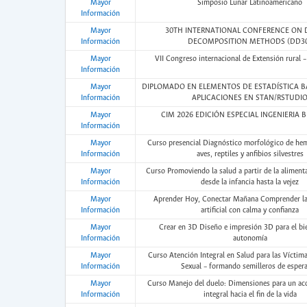
Mayor
Simposio Lunar Latinoamericano
Información
Mayor
30TH INTERNATIONAL CONFERENCE ON
Información
DECOMPOSITION METHODS (DD3
Mayor
VII Congreso internacional de Extensión rural 
Información
Mayor
DIPLOMADO EN ELEMENTOS DE ESTADÍSTICA B
Información
APLICACIONES EN STAN/RSTUDI
Mayor
CIM 2026 EDICIÓN ESPECIAL INGENIERIA 
Información
Mayor
Curso presencial Diagnóstico morfológico de he
Información
aves, reptiles y anfibios silvestres
Mayor
Curso Promoviendo la salud a partir de la aliment
Información
desde la infancia hasta la vejez
Mayor
Aprender Hoy, Conectar Mañana Comprender la 
Información
artificial con calma y confianza
Mayor
Crear en 3D Diseño e impresión 3D para el bie
Información
autonomía
Mayor
Curso Atención Integral en Salud para las Víctima
Información
Sexual – formando semilleros de esper
Mayor
Curso Manejo del duelo: Dimensiones para un a
Información
integral hacia el fin de la vida