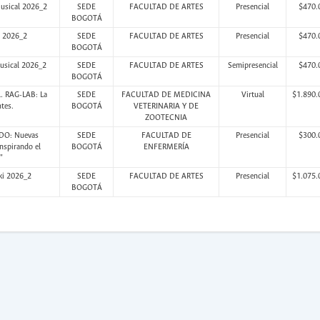
Musical 2026_2
SEDE
FACULTAD DE ARTES
Presencial
$470.
BOGOTÁ
o 2026_2
SEDE
FACULTAD DE ARTES
Presencial
$470.
BOGOTÁ
musical 2026_2
SEDE
FACULTAD DE ARTES
Semipresencial
$470.
BOGOTÁ
l. RAG-LAB: La
SEDE
FACULTAD DE MEDICINA
Virtual
$1.890.
tes.
BOGOTÁ
VETERINARIA Y DE
ZOOTECNIA
DO: Nuevas
SEDE
FACULTAD DE
Presencial
$300.
nspirando el
BOGOTÁ
ENFERMERÍA
"
ki 2026_2
SEDE
FACULTAD DE ARTES
Presencial
$1.075.
BOGOTÁ