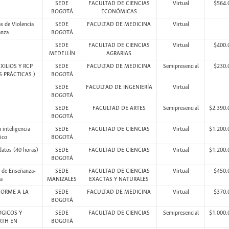
SEDE
FACULTAD DE CIENCIAS
Virtual
$564.
BOGOTÁ
ECONÓMICAS
s de Violencia
SEDE
FACULTAD DE MEDICINA
Virtual
anza
BOGOTÁ
SEDE
FACULTAD DE CIENCIAS
Virtual
$400.
MEDELLÍN
AGRARIAS
ILIOS Y RCP
SEDE
FACULTAD DE MEDICINA
Semipresencial
$230.
 PRÁCTICAS )
BOGOTÁ
SEDE
FACULTAD DE INGENIERÍA
Virtual
BOGOTÁ
SEDE
FACULTAD DE ARTES
Semipresencial
$2.390.
BOGOTÁ
 inteligencia
SEDE
FACULTAD DE CIENCIAS
Virtual
$1.200.
sico
BOGOTÁ
datos (40 horas)
SEDE
FACULTAD DE CIENCIAS
Virtual
$1.200.
BOGOTÁ
os de Enseñanza-
SEDE
FACULTAD DE CIENCIAS
Virtual
$450.
a
MANIZALES
EXACTAS Y NATURALES
FORME A LA
SEDE
FACULTAD DE MEDICINA
Virtual
$370.
BOGOTÁ
GICOS Y
SEDE
FACULTAD DE CIENCIAS
Semipresencial
$1.000.
RTH EN
BOGOTÁ