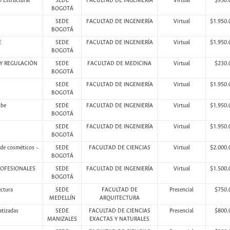
o Estructural
SEDE
FACULTAD DE INGENIERÍA
Virtual
$950.
BOGOTÁ
SEDE
FACULTAD DE INGENIERÍA
Virtual
$1.950.
BOGOTÁ
E
SEDE
FACULTAD DE INGENIERÍA
Virtual
$1.950.
BOGOTÁ
 Y REGULACIÓN
SEDE
FACULTAD DE MEDICINA
Virtual
$230.
BOGOTÁ
SEDE
FACULTAD DE INGENIERÍA
Virtual
$1.950.
BOGOTÁ
ube
SEDE
FACULTAD DE INGENIERÍA
Virtual
$1.950.
BOGOTÁ
SEDE
FACULTAD DE INGENIERÍA
Virtual
$1.950.
BOGOTÁ
 de cosméticos –
SEDE
FACULTAD DE CIENCIAS
Virtual
$2.000.
BOGOTÁ
ROFESIONALES
SEDE
FACULTAD DE INGENIERÍA
Virtual
$1.500.
BOGOTÁ
ectura
SEDE
FACULTAD DE
Presencial
$750.
MEDELLÍN
ARQUITECTURA
atizadas
SEDE
FACULTAD DE CIENCIAS
Presencial
$800.
MANIZALES
EXACTAS Y NATURALES