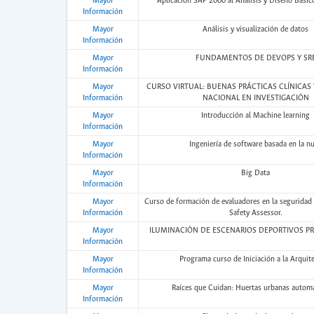
Mayor
Aplicación SAP 2000 al Análisis y Diseño Básic
Información
Mayor
Análisis y visualización de datos
Información
Mayor
FUNDAMENTOS DE DEVOPS Y SR
Información
Mayor
CURSO VIRTUAL: BUENAS PRÁCTICAS CLÍNICAS
Información
NACIONAL EN INVESTIGACIÓN
Mayor
Introducción al Machine learning
Información
Mayor
Ingeniería de software basada en la n
Información
Mayor
Big Data
Información
Mayor
Curso de formación de evaluadores en la seguridad
Información
Safety Assessor.
Mayor
ILUMINACIÓN DE ESCENARIOS DEPORTIVOS P
Información
Mayor
Programa curso de Iniciación a la Arquit
Información
Mayor
Raíces que Cuidan: Huertas urbanas autom
Información