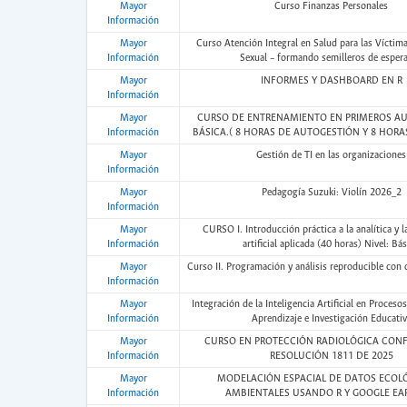
Mayor
Curso Finanzas Personales
Información
Mayor
Curso Atención Integral en Salud para las Víctima
Información
Sexual – formando semilleros de esper
Mayor
INFORMES Y DASHBOARD EN R
Información
Mayor
CURSO DE ENTRENAMIENTO EN PRIMEROS AUX
Información
BÁSICA.( 8 HORAS DE AUTOGESTIÓN Y 8 HORAS
Mayor
Gestión de TI en las organizaciones
Información
Mayor
Pedagogía Suzuki: Violín 2026_2
Información
Mayor
CURSO I. Introducción práctica a la analítica y la
Información
artificial aplicada (40 horas) Nivel: Bá
Mayor
Curso II. Programación y análisis reproducible con 
Información
Mayor
Integración de la Inteligencia Artificial en Proces
Información
Aprendizaje e Investigación Educativ
Mayor
CURSO EN PROTECCIÓN RADIOLÓGICA CON
Información
RESOLUCIÓN 1811 DE 2025
Mayor
MODELACIÓN ESPACIAL DE DATOS ECOLÓ
Información
AMBIENTALES USANDO R Y GOOGLE EA