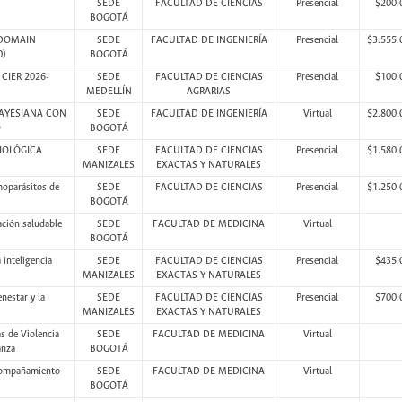
SEDE
FACULTAD DE CIENCIAS
Presencial
$200.
BOGOTÁ
 DOMAIN
SEDE
FACULTAD DE INGENIERÍA
Presencial
$3.555.
0)
BOGOTÁ
– CIER 2026-
SEDE
FACULTAD DE CIENCIAS
Presencial
$100.
MEDELLÍN
AGRARIAS
AYESIANA CON
SEDE
FACULTAD DE INGENIERÍA
Virtual
$2.800.
O
BOGOTÁ
BIOLÓGICA
SEDE
FACULTAD DE CIENCIAS
Presencial
$1.580.
MANIZALES
EXACTAS Y NATURALES
moparásitos de
SEDE
FACULTAD DE CIENCIAS
Presencial
$1.250.
BOGOTÁ
ación saludable
SEDE
FACULTAD DE MEDICINA
Virtual
BOGOTÁ
inteligencia
SEDE
FACULTAD DE CIENCIAS
Presencial
$435.
MANIZALES
EXACTAS Y NATURALES
nestar y la
SEDE
FACULTAD DE CIENCIAS
Presencial
$700.
MANIZALES
EXACTAS Y NATURALES
s de Violencia
SEDE
FACULTAD DE MEDICINA
Virtual
anza
BOGOTÁ
compañamiento
SEDE
FACULTAD DE MEDICINA
Virtual
BOGOTÁ