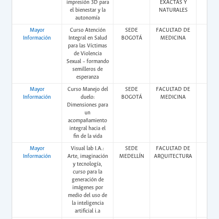
impresión 3D para
EXACTAS Y
el bienestar y la
NATURALES
autonomía
Mayor
Curso Atención
SEDE
FACULTAD DE
Vir
Información
Integral en Salud
BOGOTÁ
MEDICINA
para las Víctimas
de Violencia
Sexual – formando
semilleros de
esperanza
Mayor
Curso Manejo del
SEDE
FACULTAD DE
Vir
Información
duelo:
BOGOTÁ
MEDICINA
Dimensiones para
un
acompañamiento
integral hacia el
fin de la vida
Mayor
Visual lab I.A.:
SEDE
FACULTAD DE
Pres
Información
Arte, imaginación
MEDELLÍN
ARQUITECTURA
y tecnología,
curso para la
generación de
imágenes por
medio del uso de
la inteligencia
artificial i.a