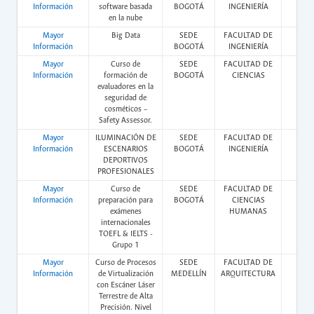
Información
software basada
BOGOTÁ
INGENIERÍA
en la nube
Mayor
Big Data
SEDE
FACULTAD DE
Vir
Información
BOGOTÁ
INGENIERÍA
Mayor
Curso de
SEDE
FACULTAD DE
Vir
Información
formación de
BOGOTÁ
CIENCIAS
evaluadores en la
seguridad de
cosméticos –
Safety Assessor.
Mayor
ILUMINACIÓN DE
SEDE
FACULTAD DE
Vir
Información
ESCENARIOS
BOGOTÁ
INGENIERÍA
DEPORTIVOS
PROFESIONALES
Mayor
Curso de
SEDE
FACULTAD DE
Vir
Información
preparación para
BOGOTÁ
CIENCIAS
exámenes
HUMANAS
internacionales
TOEFL & IELTS -
Grupo 1
Mayor
Curso de Procesos
SEDE
FACULTAD DE
Pres
Información
de Virtualización
MEDELLÍN
ARQUITECTURA
con Escáner Láser
Terrestre de Alta
Precisión. Nivel