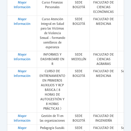
Mayor
Curso Finanzas
SEDE
FACULTAD DE
Vir
Información
Personales
BOGOTÁ
CIENCIAS
ECONÓMICAS
Mayor
Curso Atención
SEDE
FACULTAD DE
Vir
Información
Integral en Salud
BOGOTÁ
MEDICINA
para las Víctimas
de Violencia
Sexual – formando
semilleros de
esperanza
Mayor
INFORMES Y
SEDE
FACULTAD DE
Vir
Información
DASHBOARD EN
MEDELLÍN
CIENCIAS
R
AGRARIAS
Mayor
CURSO DE
SEDE
FACULTAD DE
Semipr
Información
ENTRENAMIENTO
BOGOTÁ
MEDICINA
EN PRIMEROS
AUXILIOS Y RCP
BÁSICA.( 8
HORAS DE
AUTOGESTIÓN Y
8 HORAS
PRÁCTICAS )
Mayor
Gestión de TI en
SEDE
FACULTAD DE
Vir
Información
las organizaciones
BOGOTÁ
INGENIERÍA
Mayor
Pedagogía Suzuki:
SEDE
FACULTAD DE
Semipr