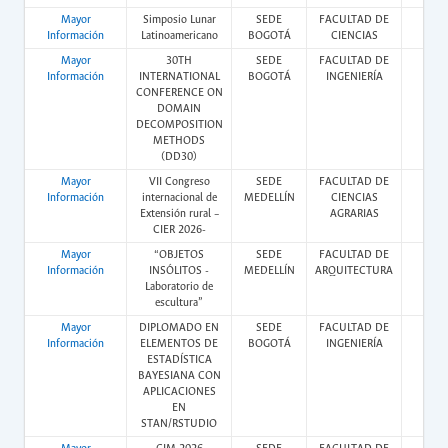
Mayor
Simposio Lunar
SEDE
FACULTAD DE
Pres
Información
Latinoamericano
BOGOTÁ
CIENCIAS
Mayor
30TH
SEDE
FACULTAD DE
Pres
Información
INTERNATIONAL
BOGOTÁ
INGENIERÍA
CONFERENCE ON
DOMAIN
DECOMPOSITION
METHODS
(DD30)
Mayor
VII Congreso
SEDE
FACULTAD DE
Pres
Información
internacional de
MEDELLÍN
CIENCIAS
Extensión rural –
AGRARIAS
CIER 2026-
Mayor
“OBJETOS
SEDE
FACULTAD DE
Pres
Información
INSÓLITOS -
MEDELLÍN
ARQUITECTURA
Laboratorio de
escultura”
Mayor
DIPLOMADO EN
SEDE
FACULTAD DE
Vir
Información
ELEMENTOS DE
BOGOTÁ
INGENIERÍA
ESTADÍSTICA
BAYESIANA CON
APLICACIONES
EN
STAN/RSTUDIO