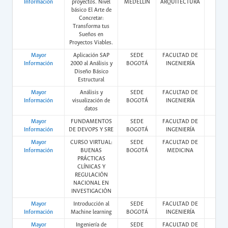
Información
proyectos. Nivel
MEDELLÍN
ARQUITECTURA
básico El Arte de
Concretar:
Transforma tus
Sueños en
Proyectos Viables.
Mayor
Aplicación SAP
SEDE
FACULTAD DE
Vir
Información
2000 al Análisis y
BOGOTÁ
INGENIERÍA
Diseño Básico
Estructural
Mayor
Análisis y
SEDE
FACULTAD DE
Vir
Información
visualización de
BOGOTÁ
INGENIERÍA
datos
Mayor
FUNDAMENTOS
SEDE
FACULTAD DE
Vir
Información
DE DEVOPS Y SRE
BOGOTÁ
INGENIERÍA
Mayor
CURSO VIRTUAL:
SEDE
FACULTAD DE
Vir
Información
BUENAS
BOGOTÁ
MEDICINA
PRÁCTICAS
CLÍNICAS Y
REGULACIÓN
NACIONAL EN
INVESTIGACIÓN
Mayor
Introducción al
SEDE
FACULTAD DE
Vir
Información
Machine learning
BOGOTÁ
INGENIERÍA
Mayor
Ingeniería de
SEDE
FACULTAD DE
Vir