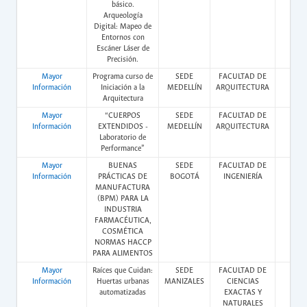
básico.
Arqueología
Digital: Mapeo de
Entornos con
Escáner Láser de
Precisión.
Mayor
Programa curso de
SEDE
FACULTAD DE
Pres
Información
Iniciación a la
MEDELLÍN
ARQUITECTURA
Arquitectura
Mayor
“CUERPOS
SEDE
FACULTAD DE
Pres
Información
EXTENDIDOS -
MEDELLÍN
ARQUITECTURA
Laboratorio de
Performance”
Mayor
BUENAS
SEDE
FACULTAD DE
Vir
Información
PRÁCTICAS DE
BOGOTÁ
INGENIERÍA
MANUFACTURA
(BPM) PARA LA
INDUSTRIA
FARMACÉUTICA,
COSMÉTICA
NORMAS HACCP
PARA ALIMENTOS
Mayor
Raíces que Cuidan:
SEDE
FACULTAD DE
Pres
Información
Huertas urbanas
MANIZALES
CIENCIAS
automatizadas
EXACTAS Y
NATURALES