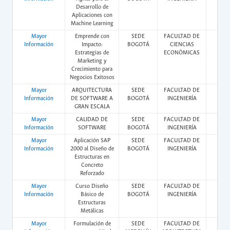
Desarrollo de
Aplicaciones con
Machine Learning
Mayor
Emprende con
SEDE
FACULTAD DE
Vir
Información
Impacto:
BOGOTÁ
CIENCIAS
Estrategias de
ECONÓMICAS
Marketing y
Crecimiento para
Negocios Exitosos
Mayor
ARQUITECTURA
SEDE
FACULTAD DE
Vir
Información
DE SOFTWARE A
BOGOTÁ
INGENIERÍA
GRAN ESCALA
Mayor
CALIDAD DE
SEDE
FACULTAD DE
Vir
Información
SOFTWARE
BOGOTÁ
INGENIERÍA
Mayor
Aplicación SAP
SEDE
FACULTAD DE
Vir
Información
2000 al Diseño de
BOGOTÁ
INGENIERÍA
Estructuras en
Concreto
Reforzado
Mayor
Curso Diseño
SEDE
FACULTAD DE
Vir
Información
Básico de
BOGOTÁ
INGENIERÍA
Estructuras
Metálicas
Mayor
Formulación de
SEDE
FACULTAD DE
Pres