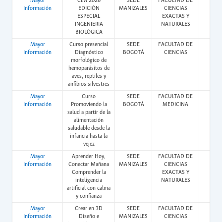
Mayor
CIM 2026
SEDE
FACULTAD DE
Pres
Información
EDICIÓN
MANIZALES
CIENCIAS
ESPECIAL
EXACTAS Y
INGENIERIA
NATURALES
BIOLÓGICA
Mayor
Curso presencial
SEDE
FACULTAD DE
Pres
Información
Diagnóstico
BOGOTÁ
CIENCIAS
morfológico de
hemoparásitos de
aves, reptiles y
anfibios silvestres
Mayor
Curso
SEDE
FACULTAD DE
Vir
Información
Promoviendo la
BOGOTÁ
MEDICINA
salud a partir de la
alimentación
saludable desde la
infancia hasta la
vejez
Mayor
Aprender Hoy,
SEDE
FACULTAD DE
Pres
Información
Conectar Mañana
MANIZALES
CIENCIAS
Comprender la
EXACTAS Y
inteligencia
NATURALES
artificial con calma
y confianza
Mayor
Crear en 3D
SEDE
FACULTAD DE
Pres
Información
Diseño e
MANIZALES
CIENCIAS