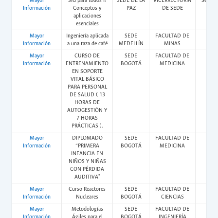
Mayor
SIG para todos I:
SEDE DE LA
VICERRECTORÍA
Semipr
Información
Conceptos y
PAZ
DE SEDE
aplicaciones
esenciales
Mayor
Ingeniería aplicada
SEDE
FACULTAD DE
Pres
Información
a una taza de café
MEDELLÍN
MINAS
Mayor
CURSO DE
SEDE
FACULTAD DE
Pres
Información
ENTRENAMIENTO
BOGOTÁ
MEDICINA
EN SOPORTE
VITAL BÁSICO
PARA PERSONAL
DE SALUD ( 13
HORAS DE
AUTOGESTIÓN Y
7 HORAS
PRÁCTICAS ).
Mayor
DIPLOMADO
SEDE
FACULTAD DE
Vir
Información
“PRIMERA
BOGOTÁ
MEDICINA
INFANCIA EN
NIÑOS Y NIÑAS
CON PÉRDIDA
AUDITIVA"
Mayor
Curso Reactores
SEDE
FACULTAD DE
Pres
Información
Nucleares
BOGOTÁ
CIENCIAS
Mayor
Metodologías
SEDE
FACULTAD DE
Vir
Información
Ágiles para el
BOGOTÁ
INGENIERÍA