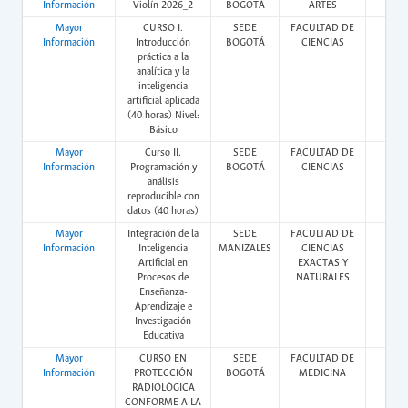
Información
Violín 2026_2
BOGOTÁ
ARTES
Mayor
CURSO I.
SEDE
FACULTAD DE
Vir
Información
Introducción
BOGOTÁ
CIENCIAS
práctica a la
analítica y la
inteligencia
artificial aplicada
(40 horas) Nivel:
Básico
Mayor
Curso II.
SEDE
FACULTAD DE
Vir
Información
Programación y
BOGOTÁ
CIENCIAS
análisis
reproducible con
datos (40 horas)
Mayor
Integración de la
SEDE
FACULTAD DE
Vir
Información
Inteligencia
MANIZALES
CIENCIAS
Artificial en
EXACTAS Y
Procesos de
NATURALES
Enseñanza-
Aprendizaje e
Investigación
Educativa
Mayor
CURSO EN
SEDE
FACULTAD DE
Vir
Información
PROTECCIÓN
BOGOTÁ
MEDICINA
RADIOLÓGICA
CONFORME A LA