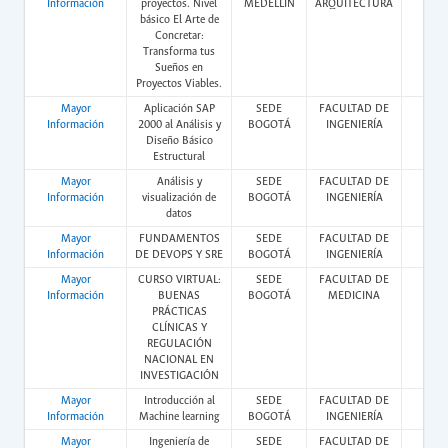
Información
proyectos. Nivel
MEDELLÍN
ARQUITECTURA
básico El Arte de
Concretar:
Transforma tus
Sueños en
Proyectos Viables.
Mayor
Aplicación SAP
SEDE
FACULTAD DE
Vir
Información
2000 al Análisis y
BOGOTÁ
INGENIERÍA
Diseño Básico
Estructural
Mayor
Análisis y
SEDE
FACULTAD DE
Vir
Información
visualización de
BOGOTÁ
INGENIERÍA
datos
Mayor
FUNDAMENTOS
SEDE
FACULTAD DE
Vir
Información
DE DEVOPS Y SRE
BOGOTÁ
INGENIERÍA
Mayor
CURSO VIRTUAL:
SEDE
FACULTAD DE
Vir
Información
BUENAS
BOGOTÁ
MEDICINA
PRÁCTICAS
CLÍNICAS Y
REGULACIÓN
NACIONAL EN
INVESTIGACIÓN
Mayor
Introducción al
SEDE
FACULTAD DE
Vir
Información
Machine learning
BOGOTÁ
INGENIERÍA
Mayor
Ingeniería de
SEDE
FACULTAD DE
Vir