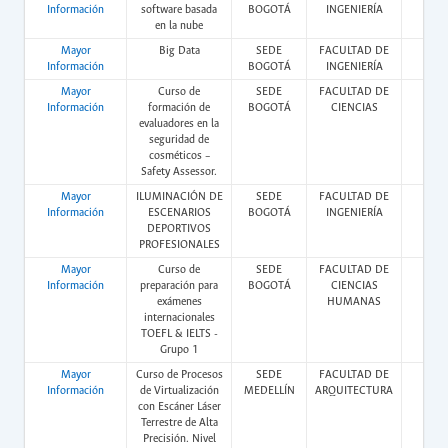
Información
software basada
BOGOTÁ
INGENIERÍA
en la nube
Mayor
Big Data
SEDE
FACULTAD DE
Vir
Información
BOGOTÁ
INGENIERÍA
Mayor
Curso de
SEDE
FACULTAD DE
Vir
Información
formación de
BOGOTÁ
CIENCIAS
evaluadores en la
seguridad de
cosméticos –
Safety Assessor.
Mayor
ILUMINACIÓN DE
SEDE
FACULTAD DE
Vir
Información
ESCENARIOS
BOGOTÁ
INGENIERÍA
DEPORTIVOS
PROFESIONALES
Mayor
Curso de
SEDE
FACULTAD DE
Vir
Información
preparación para
BOGOTÁ
CIENCIAS
exámenes
HUMANAS
internacionales
TOEFL & IELTS -
Grupo 1
Mayor
Curso de Procesos
SEDE
FACULTAD DE
Pres
Información
de Virtualización
MEDELLÍN
ARQUITECTURA
con Escáner Láser
Terrestre de Alta
Precisión. Nivel