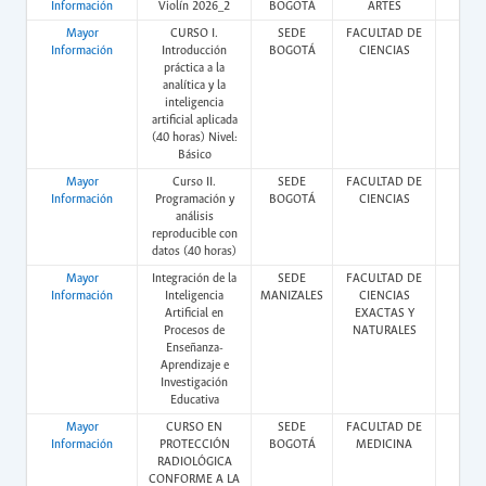
Información
Violín 2026_2
BOGOTÁ
ARTES
Mayor
CURSO I.
SEDE
FACULTAD DE
Vir
Información
Introducción
BOGOTÁ
CIENCIAS
práctica a la
analítica y la
inteligencia
artificial aplicada
(40 horas) Nivel:
Básico
Mayor
Curso II.
SEDE
FACULTAD DE
Vir
Información
Programación y
BOGOTÁ
CIENCIAS
análisis
reproducible con
datos (40 horas)
Mayor
Integración de la
SEDE
FACULTAD DE
Vir
Información
Inteligencia
MANIZALES
CIENCIAS
Artificial en
EXACTAS Y
Procesos de
NATURALES
Enseñanza-
Aprendizaje e
Investigación
Educativa
Mayor
CURSO EN
SEDE
FACULTAD DE
Vir
Información
PROTECCIÓN
BOGOTÁ
MEDICINA
RADIOLÓGICA
CONFORME A LA