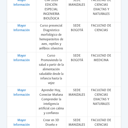
Mayor
CIM 2026
SEDE
FACULTAD DE
Pres
Información
EDICIÓN
MANIZALES
CIENCIAS
ESPECIAL
EXACTAS Y
INGENIERIA
NATURALES
BIOLÓGICA
Mayor
Curso presencial
SEDE
FACULTAD DE
Pres
Información
Diagnóstico
BOGOTÁ
CIENCIAS
morfológico de
hemoparásitos de
aves, reptiles y
anfibios silvestres
Mayor
Curso
SEDE
FACULTAD DE
Vir
Información
Promoviendo la
BOGOTÁ
MEDICINA
salud a partir de la
alimentación
saludable desde la
infancia hasta la
vejez
Mayor
Aprender Hoy,
SEDE
FACULTAD DE
Pres
Información
Conectar Mañana
MANIZALES
CIENCIAS
Comprender la
EXACTAS Y
inteligencia
NATURALES
artificial con calma
y confianza
Mayor
Crear en 3D
SEDE
FACULTAD DE
Pres
Información
Diseño e
MANIZALES
CIENCIAS