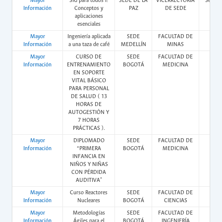
Mayor
SIG para todos I:
SEDE DE LA
VICERRECTORÍA
Semipr
Información
Conceptos y
PAZ
DE SEDE
aplicaciones
esenciales
Mayor
Ingeniería aplicada
SEDE
FACULTAD DE
Pres
Información
a una taza de café
MEDELLÍN
MINAS
Mayor
CURSO DE
SEDE
FACULTAD DE
Pres
Información
ENTRENAMIENTO
BOGOTÁ
MEDICINA
EN SOPORTE
VITAL BÁSICO
PARA PERSONAL
DE SALUD ( 13
HORAS DE
AUTOGESTIÓN Y
7 HORAS
PRÁCTICAS ).
Mayor
DIPLOMADO
SEDE
FACULTAD DE
Vir
Información
“PRIMERA
BOGOTÁ
MEDICINA
INFANCIA EN
NIÑOS Y NIÑAS
CON PÉRDIDA
AUDITIVA"
Mayor
Curso Reactores
SEDE
FACULTAD DE
Pres
Información
Nucleares
BOGOTÁ
CIENCIAS
Mayor
Metodologías
SEDE
FACULTAD DE
Vir
Información
Ágiles para el
BOGOTÁ
INGENIERÍA