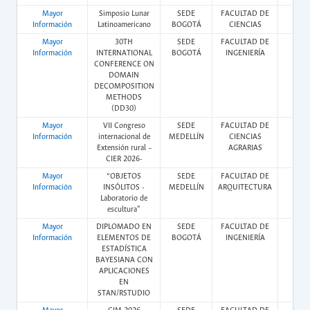
Mayor
Simposio Lunar
SEDE
FACULTAD DE
Pres
Información
Latinoamericano
BOGOTÁ
CIENCIAS
Mayor
30TH
SEDE
FACULTAD DE
Pres
Información
INTERNATIONAL
BOGOTÁ
INGENIERÍA
CONFERENCE ON
DOMAIN
DECOMPOSITION
METHODS
(DD30)
Mayor
VII Congreso
SEDE
FACULTAD DE
Pres
Información
internacional de
MEDELLÍN
CIENCIAS
Extensión rural –
AGRARIAS
CIER 2026-
Mayor
“OBJETOS
SEDE
FACULTAD DE
Pres
Información
INSÓLITOS -
MEDELLÍN
ARQUITECTURA
Laboratorio de
escultura”
Mayor
DIPLOMADO EN
SEDE
FACULTAD DE
Vir
Información
ELEMENTOS DE
BOGOTÁ
INGENIERÍA
ESTADÍSTICA
BAYESIANA CON
APLICACIONES
EN
STAN/RSTUDIO