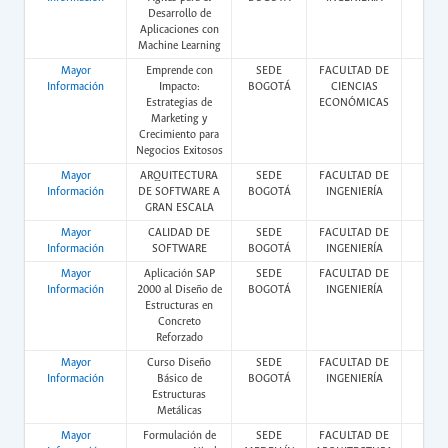
Desarrollo de
Aplicaciones con
Machine Learning
Mayor
Emprende con
SEDE
FACULTAD DE
Vir
Información
Impacto:
BOGOTÁ
CIENCIAS
Estrategias de
ECONÓMICAS
Marketing y
Crecimiento para
Negocios Exitosos
Mayor
ARQUITECTURA
SEDE
FACULTAD DE
Vir
Información
DE SOFTWARE A
BOGOTÁ
INGENIERÍA
GRAN ESCALA
Mayor
CALIDAD DE
SEDE
FACULTAD DE
Vir
Información
SOFTWARE
BOGOTÁ
INGENIERÍA
Mayor
Aplicación SAP
SEDE
FACULTAD DE
Vir
Información
2000 al Diseño de
BOGOTÁ
INGENIERÍA
Estructuras en
Concreto
Reforzado
Mayor
Curso Diseño
SEDE
FACULTAD DE
Vir
Información
Básico de
BOGOTÁ
INGENIERÍA
Estructuras
Metálicas
Mayor
Formulación de
SEDE
FACULTAD DE
Pres