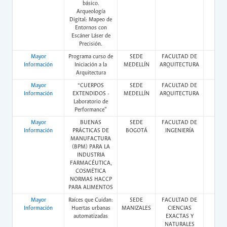
básico.
Arqueología
Digital: Mapeo de
Entornos con
Escáner Láser de
Precisión.
Mayor
Programa curso de
SEDE
FACULTAD DE
Pres
Información
Iniciación a la
MEDELLÍN
ARQUITECTURA
Arquitectura
Mayor
“CUERPOS
SEDE
FACULTAD DE
Pres
Información
EXTENDIDOS -
MEDELLÍN
ARQUITECTURA
Laboratorio de
Performance”
Mayor
BUENAS
SEDE
FACULTAD DE
Vir
Información
PRÁCTICAS DE
BOGOTÁ
INGENIERÍA
MANUFACTURA
(BPM) PARA LA
INDUSTRIA
FARMACÉUTICA,
COSMÉTICA
NORMAS HACCP
PARA ALIMENTOS
Mayor
Raíces que Cuidan:
SEDE
FACULTAD DE
Pres
Información
Huertas urbanas
MANIZALES
CIENCIAS
automatizadas
EXACTAS Y
NATURALES