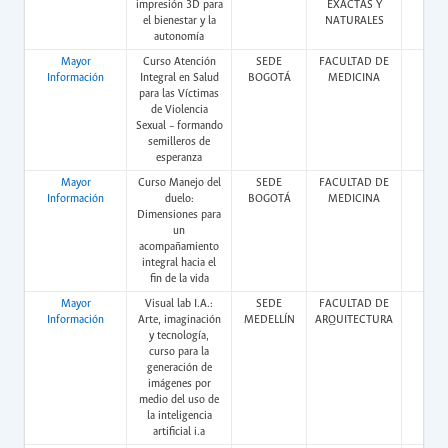
impresión 3D para
EXACTAS Y
el bienestar y la
NATURALES
autonomía
Mayor
Curso Atención
SEDE
FACULTAD DE
Vir
Información
Integral en Salud
BOGOTÁ
MEDICINA
para las Víctimas
de Violencia
Sexual – formando
semilleros de
esperanza
Mayor
Curso Manejo del
SEDE
FACULTAD DE
Vir
Información
duelo:
BOGOTÁ
MEDICINA
Dimensiones para
un
acompañamiento
integral hacia el
fin de la vida
Mayor
Visual lab I.A.:
SEDE
FACULTAD DE
Pres
Información
Arte, imaginación
MEDELLÍN
ARQUITECTURA
y tecnología,
curso para la
generación de
imágenes por
medio del uso de
la inteligencia
artificial i.a