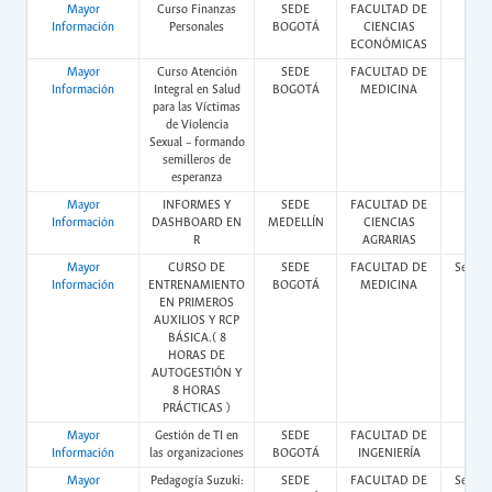
Mayor
Curso Finanzas
SEDE
FACULTAD DE
Vir
Información
Personales
BOGOTÁ
CIENCIAS
ECONÓMICAS
Mayor
Curso Atención
SEDE
FACULTAD DE
Vir
Información
Integral en Salud
BOGOTÁ
MEDICINA
para las Víctimas
de Violencia
Sexual – formando
semilleros de
esperanza
Mayor
INFORMES Y
SEDE
FACULTAD DE
Vir
Información
DASHBOARD EN
MEDELLÍN
CIENCIAS
R
AGRARIAS
Mayor
CURSO DE
SEDE
FACULTAD DE
Semipr
Información
ENTRENAMIENTO
BOGOTÁ
MEDICINA
EN PRIMEROS
AUXILIOS Y RCP
BÁSICA.( 8
HORAS DE
AUTOGESTIÓN Y
8 HORAS
PRÁCTICAS )
Mayor
Gestión de TI en
SEDE
FACULTAD DE
Vir
Información
las organizaciones
BOGOTÁ
INGENIERÍA
Mayor
Pedagogía Suzuki:
SEDE
FACULTAD DE
Semipr