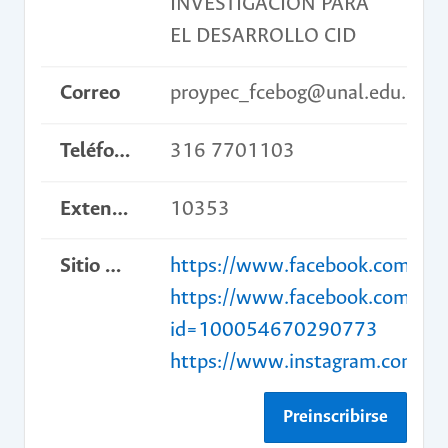
INVESTIGACIÓN PARA
EL DESARROLLO CID
Correo
proypec_fcebog@unal.edu.co
Teléfono
316 7701103
Extensión
10353
Sitio web del curso
https://www.facebook.com/edu
https://www.facebook.com/prof
id=100054670290773
https://www.instagram.com/ed
Preinscribirse