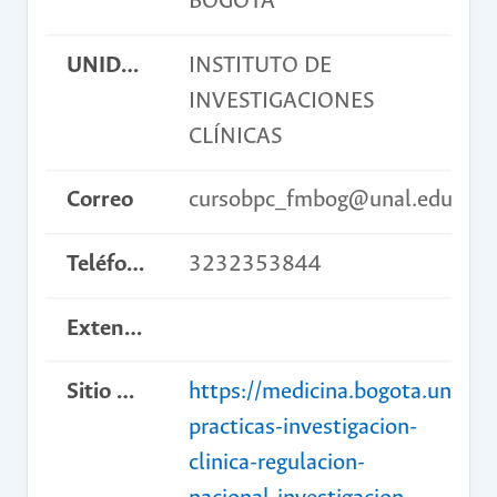
BOGOTÁ
UNIDAD ACADÉMICA BÁSICA
INSTITUTO DE
INVESTIGACIONES
CLÍNICAS
Correo
cursobpc_fmbog@unal.edu.co
Teléfono
3232353844
Extensión
Sitio web del curso
https://medicina.bogota.unal.e
practicas-investigacion-
clinica-regulacion-