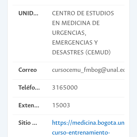
UNIDAD ACADÉMICA BÁSICA
CENTRO DE ESTUDIOS
EN MEDICINA DE
URGENCIAS,
EMERGENCIAS Y
DESASTRES (CEMUD)
Correo
cursocemu_fmbog@unal.edu.c
Teléfono
3165000
Extensión
15003
Sitio web del curso
https://medicina.bogota.unal.e
curso-entrenamiento-