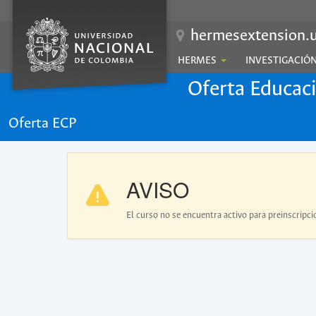
hermesextension.u
HERMES
INVESTIGACIÓ
Oferta Educac
Oferta ECP
AVISO
El curso no se encuentra activo para preinscripci