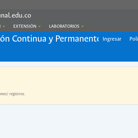
nal.edu.co
N
EXTENSIÓN
LABORATORIOS
ión Continua y Permanente
Ingresar
Pol
ones/ registros.