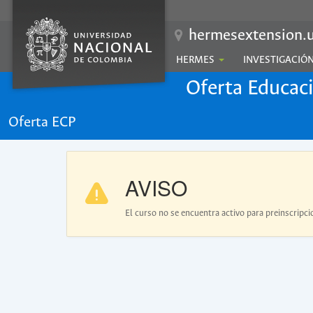
hermesextension.u
HERMES
INVESTIGACIÓ
Oferta Educac
Oferta ECP
AVISO
El curso no se encuentra activo para preinscripci