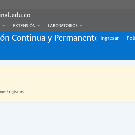
nal.edu.co
N
EXTENSIÓN
LABORATORIOS
ión Continua y Permanente
Ingresar
Pol
ones/ registros.