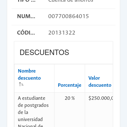
TIPO DE CUENTA
Cuenta de ahorros
NUMERO DE CUENTA
007700864015
CÓDIGO DE CONSIGNACIÓN
20131322
DESCUENTOS
Nombre
descuento
Valor
C
Porcentaje
descuento
d
A estudiante
20 %
$250.000,00
$
de postgrados
de la
universidad
Nacional de