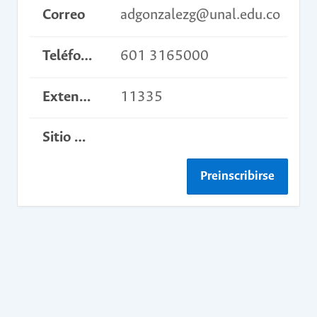
Correo
adgonzalezg@unal.edu.co
Teléfono
601 3165000
Extensión
11335
Sitio web del curso
Preinscribirse