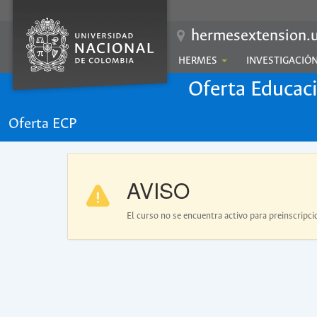
hermesextension.u
HERMES
INVESTIGACIÓ
Oferta Educac
Oferta ECP
AVISO
El curso no se encuentra activo para preinscripci