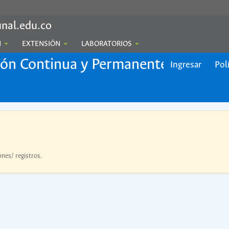
nal.edu.co
N
EXTENSIÓN
LABORATORIOS
ión Continua y Permanente
Ingresar
Pol
ones/ registros.