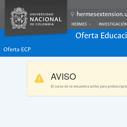
hermesextension.u
HERMES
INVESTIGACIÓ
Oferta Educac
Oferta ECP
AVISO
El curso no se encuentra activo para preinscripci