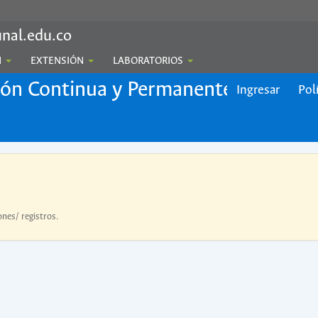
nal.edu.co
N
EXTENSIÓN
LABORATORIOS
ión Continua y Permanente
Ingresar
Pol
ones/ registros.