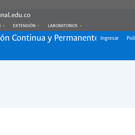
nal.edu.co
N
EXTENSIÓN
LABORATORIOS
ión Continua y Permanente
Ingresar
Pol