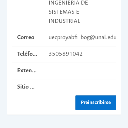
INGENIERÍA DE
SISTEMAS E
INDUSTRIAL
Correo
uecproyabfi_bog@unal.edu.co
Teléfono
3505891042
Extensión
Sitio web del curso
Preinscribirse