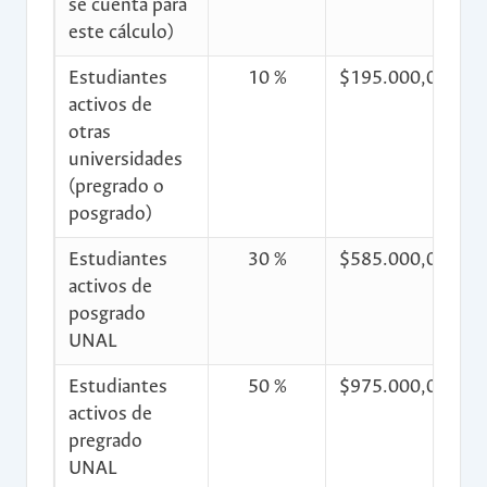
se cuenta para
este cálculo)
Estudiantes
10 %
$195.000,00
$
activos de
otras
universidades
(pregrado o
posgrado)
Estudiantes
30 %
$585.000,00
$
activos de
posgrado
UNAL
Estudiantes
50 %
$975.000,00
activos de
pregrado
UNAL