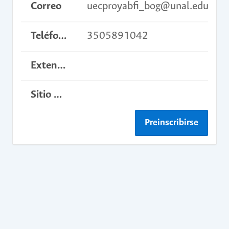
Correo
uecproyabfi_bog@unal.edu.co
Teléfono
3505891042
Extensión
Sitio web del curso
Preinscribirse