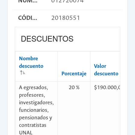
NUMERO DE CUENTA
012720074
CÓDIGO DE CONSIGNACIÓN
20180551
DESCUENTOS
Nombre
descuento
Valor
C
Porcentaje
descuento
d
A egresados,
20 %
$190.000,00
$
profesores,
investigadores,
funcionarios,
pensionados y
contratistas
UNAL