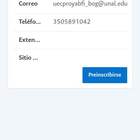
Correo
uecproyabfi_bog@unal.edu.co
Teléfono
3505891042
Extensión
Sitio web del curso
Preinscribirse