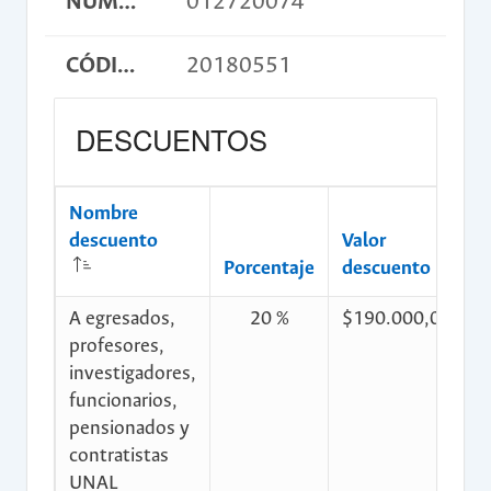
NUMERO DE CUENTA
012720074
CÓDIGO DE CONSIGNACIÓN
20180551
DESCUENTOS
Nombre
descuento
Valor
C
Porcentaje
descuento
d
A egresados,
20 %
$190.000,00
$
profesores,
investigadores,
funcionarios,
pensionados y
contratistas
UNAL