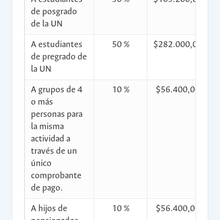
de posgrado
de la UN
A estudiantes
50 %
$282.000,00
$
de pregrado de
la UN
A grupos de 4
10 %
$56.400,00
$
o más
personas para
la misma
actividad a
través de un
único
comprobante
de pago.
A hijos de
10 %
$56.400,00
$