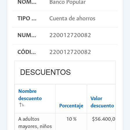
NOMBRE BANCO
Banco Popular
TIPO DE CUENTA
Cuenta de ahorros
NUMERO DE CUENTA
220012720082
CÓDIGO DE CONSIGNACIÓN
220012720082
DESCUENTOS
Nombre
descuento
Valor
C
Porcentaje
descuento
d
A adultos
10 %
$56.400,00
$
mayores, niños