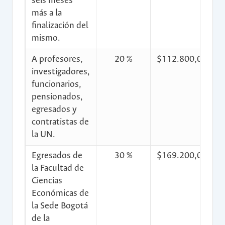
seis meses
más a la
finalización del
mismo.
A profesores,
20 %
$112.800,00
$
investigadores,
funcionarios,
pensionados,
egresados y
contratistas de
la UN.
Egresados de
30 %
$169.200,00
$
la Facultad de
Ciencias
Económicas de
la Sede Bogotá
de la