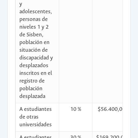
y
adolescentes,
personas de
niveles 1 y 2
de Sisben,
población en
situación de
discapacidad y
desplazados
inscritos en el
registro de
población
desplazada
A estudiantes
10 %
$56.400,00
$
de otras
universidades
A estudiantes
30 %
$169.200,00
$