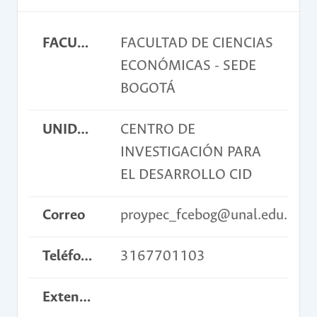
FACULTAD
FACULTAD DE CIENCIAS
ECONÓMICAS - SEDE
BOGOTÁ
UNIDAD ACADÉMICA BÁSICA
CENTRO DE
INVESTIGACIÓN PARA
EL DESARROLLO CID
Correo
proypec_fcebog@unal.edu.co
Teléfono
3167701103
Extensión