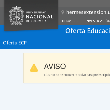
hermesextension.u
HERMES
INVESTIGACIÓ
Oferta Educac
Oferta ECP
AVISO
El curso no se encuentra activo para preinscripci