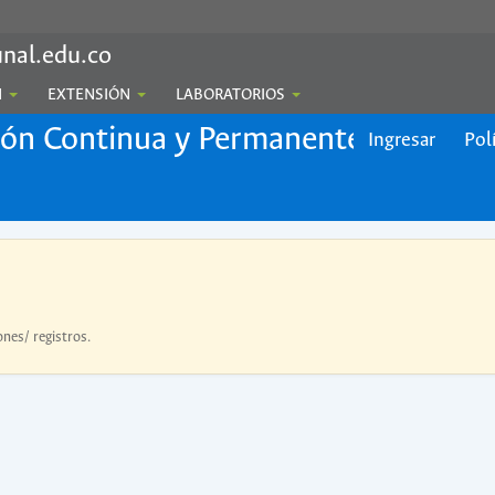
nal.edu.co
N
EXTENSIÓN
LABORATORIOS
ión Continua y Permanente
Ingresar
Pol
ones/ registros.