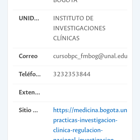
BOGOTÁ
UNIDAD ACADÉMICA BÁSICA
INSTITUTO DE
INVESTIGACIONES
CLÍNICAS
Correo
cursobpc_fmbog@unal.edu.co
Teléfono
3232353844
Extensión
Sitio web del curso
https://medicina.bogota.unal.e
practicas-investigacion-
clinica-regulacion-