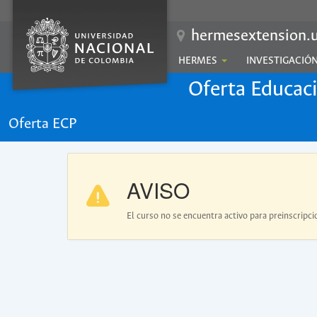
hermesextension.u
HERMES
INVESTIGACIÓ
Oferta Educac
Oferta ECP
AVISO
El curso no se encuentra activo para preinscripci