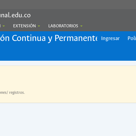
nal.edu.co
N
EXTENSIÓN
LABORATORIOS
ión Continua y Permanente
Ingresar
Pol
ones/ registros.