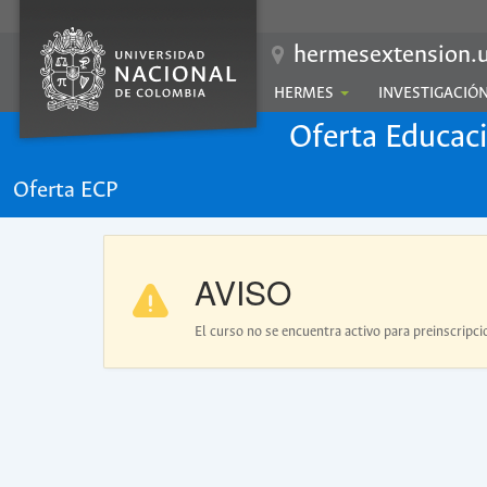
hermesextension.u
HERMES
INVESTIGACIÓ
Oferta Educac
Oferta ECP
AVISO
El curso no se encuentra activo para preinscripci