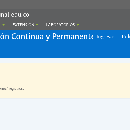
nal.edu.co
N
EXTENSIÓN
LABORATORIOS
ión Continua y Permanente
Ingresar
Pol
ones/ registros.