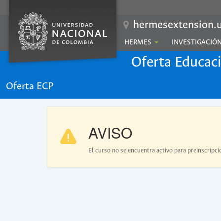
hermesextension.u
HERMES
INVESTIGACIÓ
Oferta Educac
Oferta ECP
AVISO
El curso no se encuentra activo para preinscripci