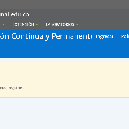
nal.edu.co
N
EXTENSIÓN
LABORATORIOS
ión Continua y Permanente
Ingresar
Pol
ones/ registros.