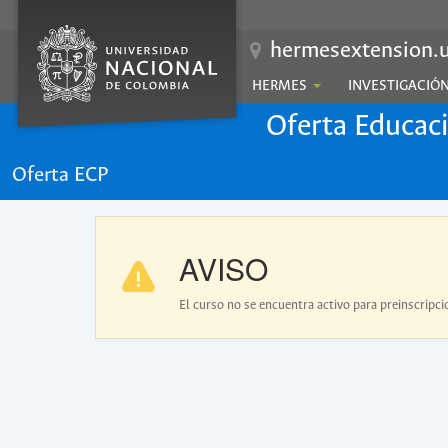
hermesextension.u
HERMES
INVESTIGACIÓ
Oferta Educac
Oferta ECP
AVISO
El curso no se encuentra activo para preinscripci