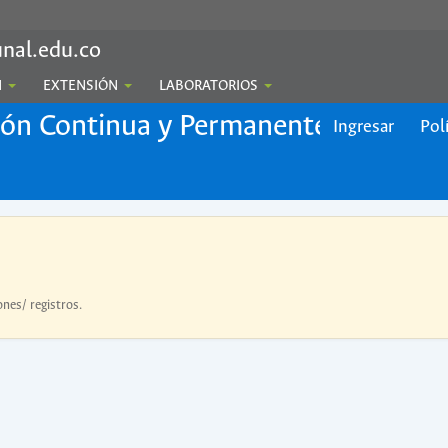
nal.edu.co
N
EXTENSIÓN
LABORATORIOS
ión Continua y Permanente
Ingresar
Pol
ones/ registros.