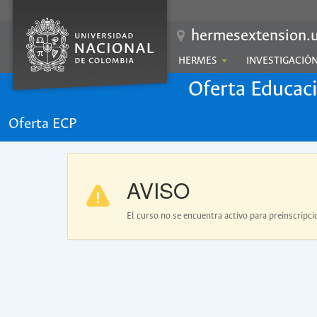
hermesextension.u
HERMES
INVESTIGACIÓ
Oferta Educac
Oferta ECP
AVISO
El curso no se encuentra activo para preinscripci