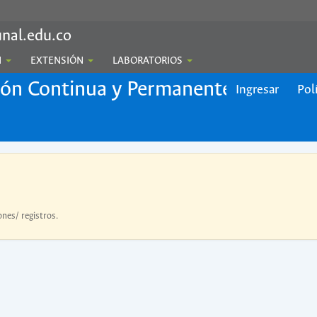
nal.edu.co
N
EXTENSIÓN
LABORATORIOS
ión Continua y Permanente
Ingresar
Pol
ones/ registros.