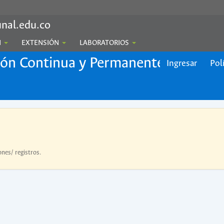
nal.edu.co
N
EXTENSIÓN
LABORATORIOS
ión Continua y Permanente
Ingresar
Pol
ones/ registros.