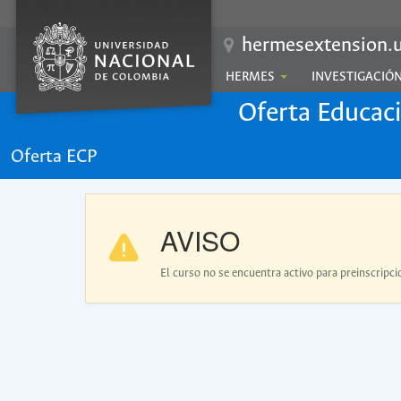
hermesextension.u
HERMES
INVESTIGACIÓ
Oferta Educac
Oferta ECP
AVISO
El curso no se encuentra activo para preinscripci