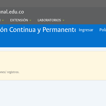
nal.edu.co
N
EXTENSIÓN
LABORATORIOS
ión Continua y Permanente
Ingresar
Pol
ones/ registros.