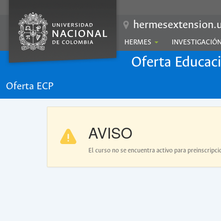
hermesextension.u
HERMES
INVESTIGACIÓ
Oferta Educac
Oferta ECP
AVISO
El curso no se encuentra activo para preinscripci