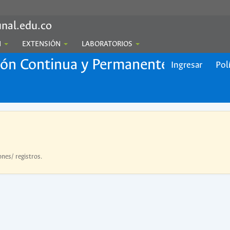
nal.edu.co
N
EXTENSIÓN
LABORATORIOS
ión Continua y Permanente
Ingresar
Pol
ones/ registros.