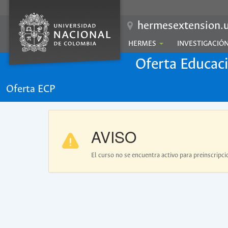
hermesextension.u
HERMES
INVESTIGACIÓ
Oferta Educac
Oferta ECP
AVISO
El curso no se encuentra activo para preinscripci