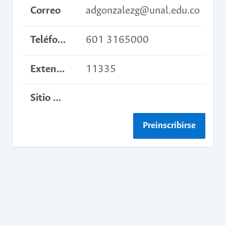
Correo
adgonzalezg@unal.edu.co
Teléfono
601 3165000
Extensión
11335
Sitio web del curso
Preinscribirse