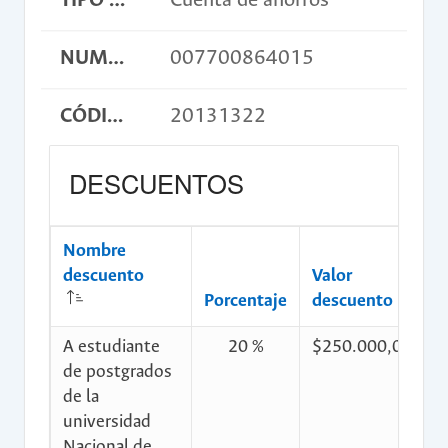
TIPO DE CUENTA
Cuenta de ahorros
NUMERO DE CUENTA
007700864015
CÓDIGO DE CONSIGNACIÓN
20131322
DESCUENTOS
Nombre
descuento
Valor
C
Porcentaje
descuento
d
A estudiante
20 %
$250.000,00
$
de postgrados
de la
universidad
Nacional de