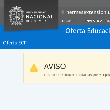
hermesextension.u
HERMES
INVESTIGACIÓ
Oferta Educac
Oferta ECP
AVISO
El curso no se encuentra activo para preinscripci