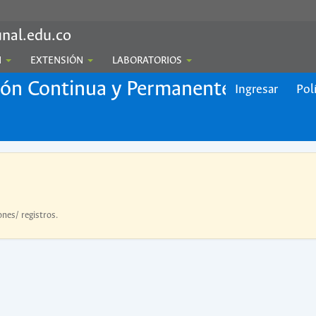
nal.edu.co
N
EXTENSIÓN
LABORATORIOS
ión Continua y Permanente
Ingresar
Pol
ones/ registros.