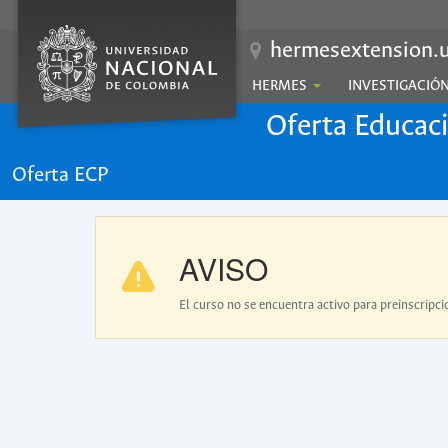
hermesextension.u
HERMES
INVESTIGACIÓ
Oferta Educac
Oferta ECP
AVISO
El curso no se encuentra activo para preinscripci