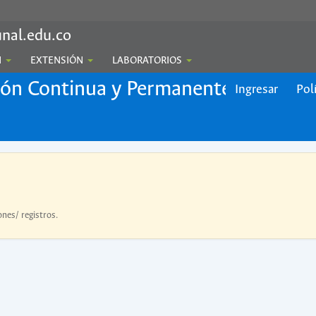
nal.edu.co
N
EXTENSIÓN
LABORATORIOS
ión Continua y Permanente
Ingresar
Pol
ones/ registros.