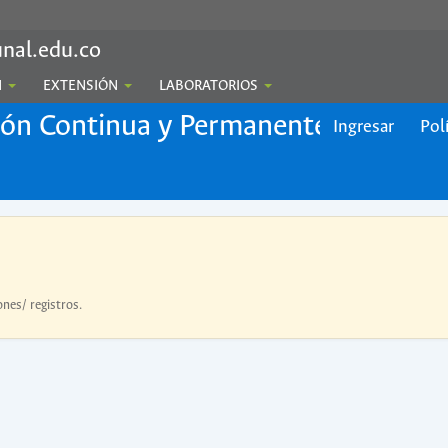
nal.edu.co
N
EXTENSIÓN
LABORATORIOS
ión Continua y Permanente
Ingresar
Pol
ones/ registros.