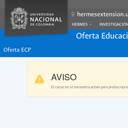
hermesextension.u
HERMES
INVESTIGACIÓ
Oferta Educac
Oferta ECP
AVISO
El curso no se encuentra activo para preinscripci