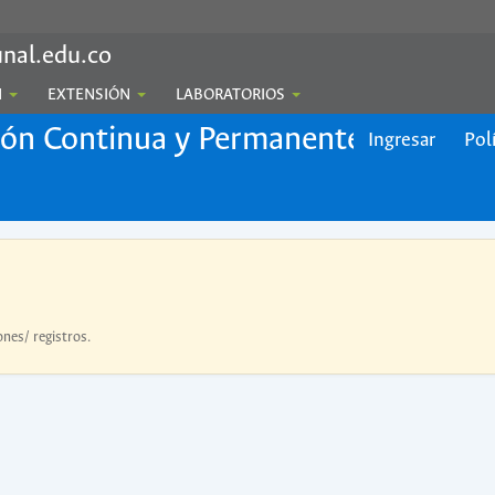
nal.edu.co
N
EXTENSIÓN
LABORATORIOS
ión Continua y Permanente
Ingresar
Pol
ones/ registros.