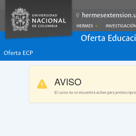
hermesextension.u
HERMES
INVESTIGACIÓ
Oferta Educac
Oferta ECP
AVISO
El curso no se encuentra activo para preinscripci