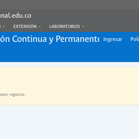
nal.edu.co
N
EXTENSIÓN
LABORATORIOS
ión Continua y Permanente
Ingresar
Pol
ones/ registros.