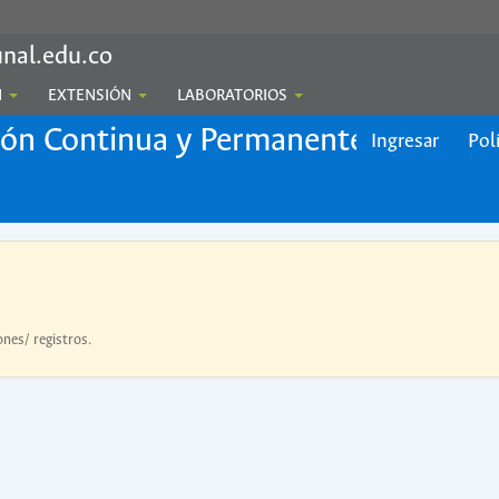
nal.edu.co
N
EXTENSIÓN
LABORATORIOS
ión Continua y Permanente
Ingresar
Pol
ones/ registros.