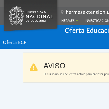
hermesextension.u
HERMES
INVESTIGACIÓ
Oferta Educac
Oferta ECP
AVISO
El curso no se encuentra activo para preinscripci