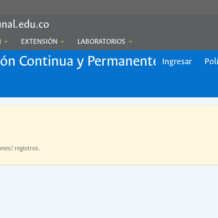
nal.edu.co
N
EXTENSIÓN
LABORATORIOS
ión Continua y Permanente
Ingresar
Pol
ones/ registros.