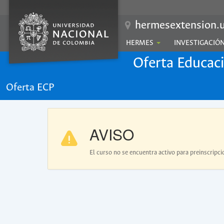
hermesextension.u
HERMES
INVESTIGACIÓ
Oferta Educac
Oferta ECP
AVISO
El curso no se encuentra activo para preinscripci