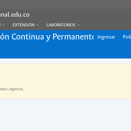
nal.edu.co
N
EXTENSIÓN
LABORATORIOS
ión Continua y Permanente
Ingresar
Pol
ones/ registros.