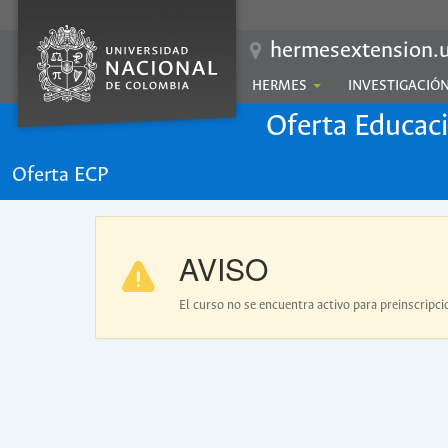
hermesextension.u
HERMES
INVESTIGACIÓ
Oferta Educac
Oferta ECP
AVISO
El curso no se encuentra activo para preinscripci