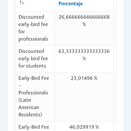
Porcentaje
descu
Discounted
26,666666666666668
$948
early-bird fee
%
for
professionals
Discounted
63,333333333333336
$2.25
early-bird fee
%
for students
Early-Bird Fee
23,01496 %
$818
–
Professionals
(Latin
American
Residents)
Early-Bird Fee
46,029919 %
$1.63