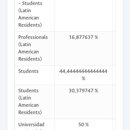
– Students
(Latin
American
Residents)
Professionals
16,877637 %
$600
(Latin
American
Residents)
Students
44,44444444444444
$1.58
%
Students
30,379747 %
$1.08
(Latin
American
Residents)
Universidad
50 %
$1.77