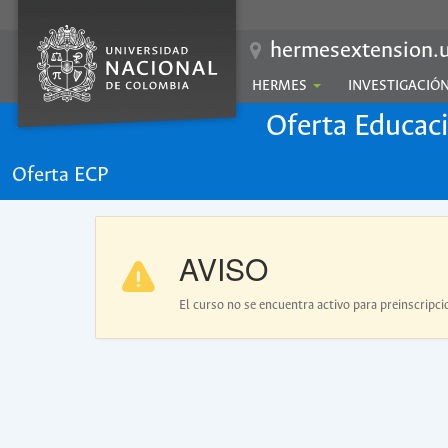
hermesextension.u
HERMES
INVESTIGACIÓ
Oferta Educac
Oferta ECP
AVISO
El curso no se encuentra activo para preinscripci