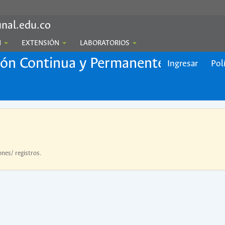
nal.edu.co
N
EXTENSIÓN
LABORATORIOS
ión Continua y Permanente
Ingresar
Pol
ones/ registros.