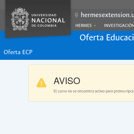
hermesextension.u
HERMES
INVESTIGACIÓ
Oferta Educac
Oferta ECP
AVISO
El curso no se encuentra activo para preinscripci