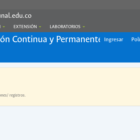
nal.edu.co
N
EXTENSIÓN
LABORATORIOS
ión Continua y Permanente
Ingresar
Pol
ones/ registros.