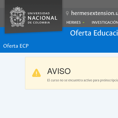
hermesextension.u
HERMES
INVESTIGACIÓ
Oferta Educac
Oferta ECP
AVISO
El curso no se encuentra activo para preinscripci