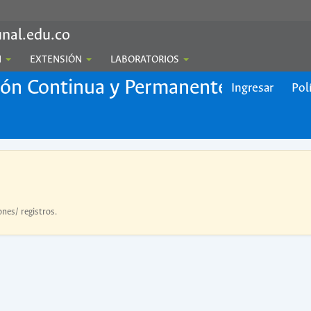
nal.edu.co
N
EXTENSIÓN
LABORATORIOS
ión Continua y Permanente
Ingresar
Pol
ones/ registros.