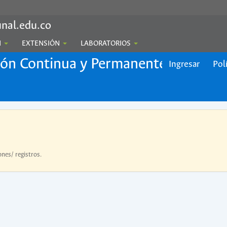
nal.edu.co
N
EXTENSIÓN
LABORATORIOS
ión Continua y Permanente
Ingresar
Pol
ones/ registros.