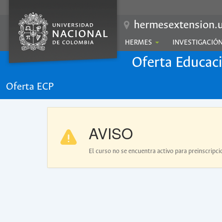
hermesextension.u
HERMES
INVESTIGACIÓ
Oferta Educac
Oferta ECP
AVISO
El curso no se encuentra activo para preinscripci